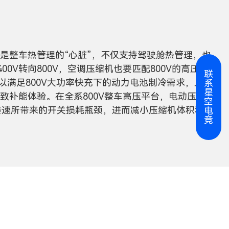
，是整车热管理的“心脏”，不仅支持驾驶舱热管理，也
0V转向800V，空调压缩机也要匹配800V的高压平
联
难以满足800V大功率快充下的动力电池制冷需求，且
系
星
极致补能体验。在全系800V整车高压平台，电动压缩
空
转速所带来的开关损耗瓶颈，进而减小压缩机体积和
电
竞