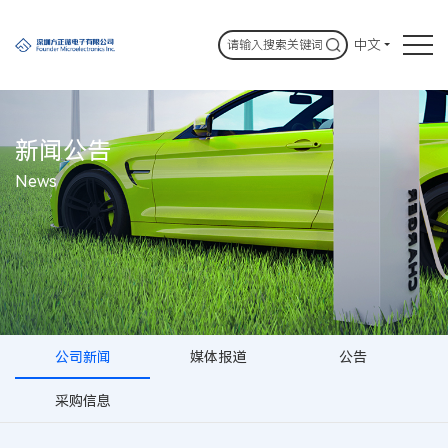
中文
新闻公告
News
公司新闻
媒体报道
公告
采购信息